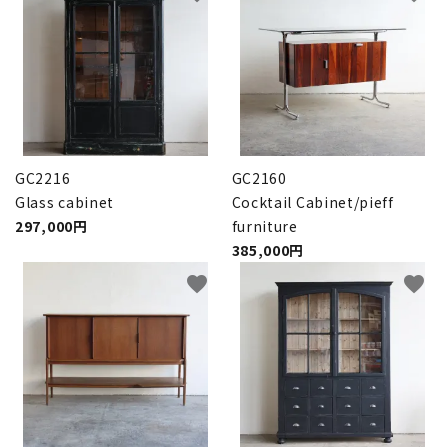
GC2216
GC2160
Glass cabinet
Cocktail Cabinet/pieff
297,000円
furniture
385,000円
favorite
favorite