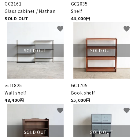
GC2161
GC2035
Glass cabinet / Nathan
Shelf
SOLD OUT
44,000円
favorite
favorite
SOLD OUT
SOLD OUT
esf1825
GC1705
Wall shelf
Book shelf
48,400円
55,000円
favorite
favorite
SOLD OUT
SOLD OUT