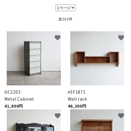
キャビネット
全202件
チェア
ソファ
favorite
favorite
照明
ドア
雑貨
GC2202
eSF1871
その他
Metal Cabinet
Wall rack
41,800円
46,200円
BRAND
favorite
favorite
お気に入りリスト