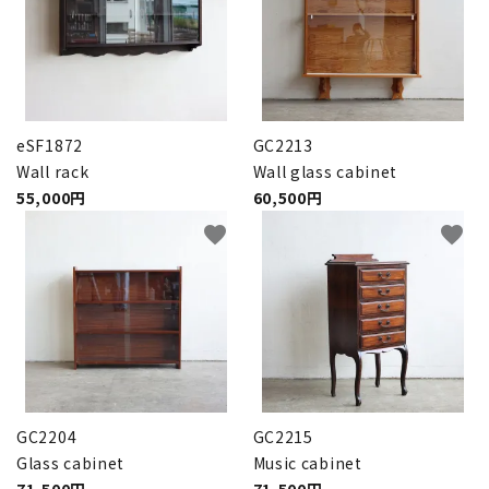
卸販売
デザイナーまとめ
eSF1872
GC2213
アフターケア
Wall rack
Wall glass cabinet
55,000円
60,500円
メンテナンスについて
favorite
favorite
ギャラリー・シーン
納品事例
エキシビジョン・展示会
GC2204
GC2215
過去販売
Glass cabinet
Music cabinet