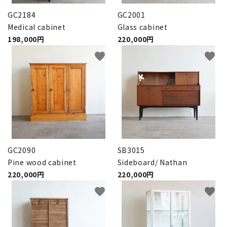
GC2184
GC2001
Medical cabinet
Glass cabinet
198,000円
220,000円
favorite
favorite
GC2090
SB3015
Pine wood cabinet
Sideboard/ Nathan
220,000円
220,000円
favorite
favorite