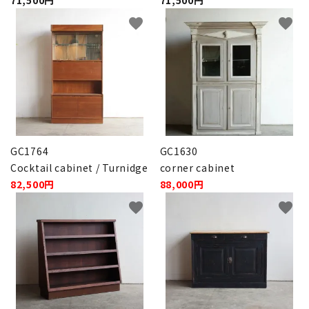
71,500円
71,500円
INFORMATION
favorite
favorite
ACCOUNT MENU
ようこそ ゲスト 様
meeting_room
person
ログイン
新規会員登録
GC1764
GC1630
Cocktail cabinet / Turnidge
corner cabinet
82,500円
88,000円
favorite
favorite