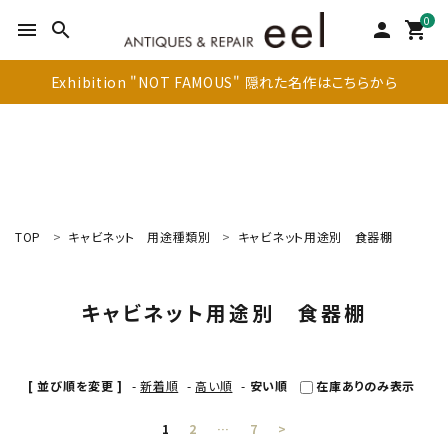
0
menu
search
person
shopping_cart
Exhibition "NOT FAMOUS" 隠れた名作はこちらから
TOP
キャビネット 用途種類別
キャビネット用途別 食器棚
search
キャビネット用途別 食器棚
新着商品
アイテムを探す
[ 並び順を変更 ]
-
新着順
-
高い順
-
安い順
在庫ありのみ表示
テーブル
1
2
…
7
>