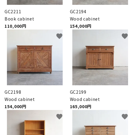
GC2211
GC2194
Book cabinet
Wood cabinet
110,000円
154,000円
favorite
favorite
GC2198
GC2199
Wood cabinet
Wood cabinet
154,000円
165,000円
favorite
favorite