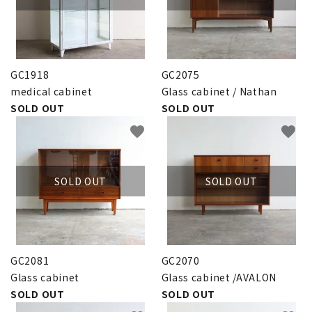
GC1918
GC2075
medical cabinet
Glass cabinet / Nathan
SOLD OUT
SOLD OUT
favorite
favorite
SOLD OUT
SOLD OUT
GC2081
GC2070
Glass cabinet
Glass cabinet /AVALON
SOLD OUT
SOLD OUT