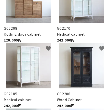
GC2208
GC2170
Rolling door cabinet
Medical cabinet
220,000円
242,000円
favorite
favorite
GC2185
GC2206
Medical cabinet
Wood Cabinet
242,000円
242,000円