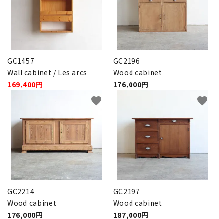
GC1457
GC2196
Wall cabinet / Les arcs
Wood cabinet
169,400円
176,000円
favorite
favorite
GC2214
GC2197
Wood cabinet
Wood cabinet
176,000円
187,000円