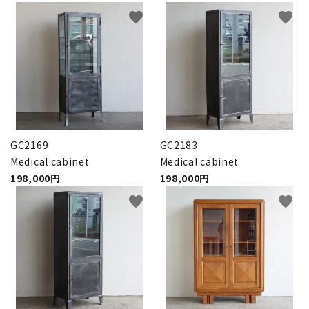
favorite
favorite
GC2169
GC2183
Medical cabinet
Medical cabinet
198,000円
198,000円
favorite
favorite