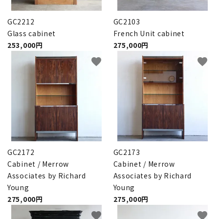
GC2212
GC2103
Glass cabinet
French Unit cabinet
253,000円
275,000円
favorite
favorite
GC2172
GC2173
Cabinet / Merrow
Cabinet / Merrow
Associates by Richard
Associates by Richard
Young
Young
275,000円
275,000円
favorite
favorite