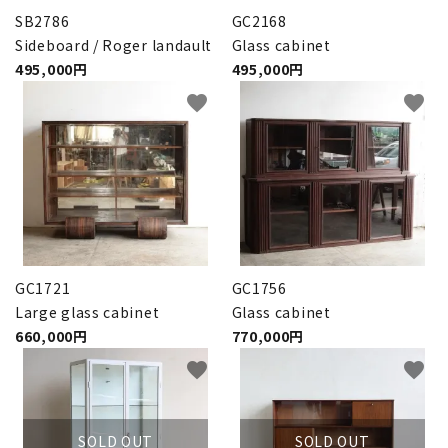
SB2786
GC2168
Sideboard / Roger landault
Glass cabinet
495,000円
495,000円
favorite
favorite
GC1721
GC1756
Large glass cabinet
Glass cabinet
660,000円
770,000円
favorite
favorite
SOLD OUT
SOLD OUT