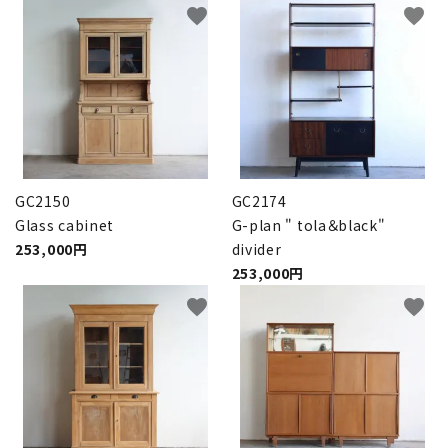
favorite
favorite
GC2150
GC2174
Glass cabinet
G-plan " tola＆black"
253,000円
divider
253,000円
favorite
favorite