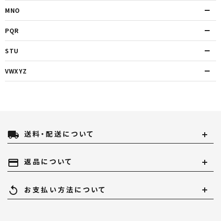
MNO
PQR
STU
VWXYZ
local_shipping
送料・配送について
payment
返品について
replay
お支払い方法について