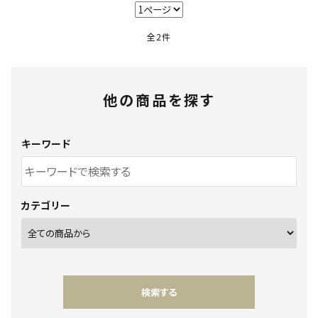
卸販売
全2件
デザイナーまとめ
他の商品を探す
アフターケア
メンテナンスについて
キーワード
ギャラリー・シーン
カテゴリー
納品事例
エキシビジョン・展示会
過去販売
検索する