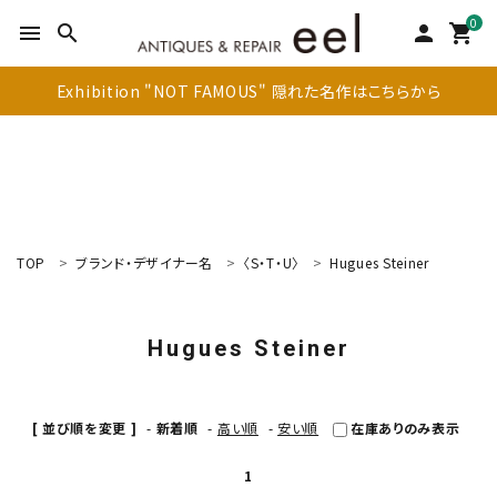
0
menu
search
person
shopping_cart
Exhibition "NOT FAMOUS" 隠れた名作はこちらから
TOP
ブランド・デザイナー名
〈S・T・U〉
Hugues Steiner
search
Hugues Steiner
新着商品
アイテムを探す
[ 並び順を変更 ]
-
新着順
-
高い順
-
安い順
在庫ありのみ表示
テーブル
1