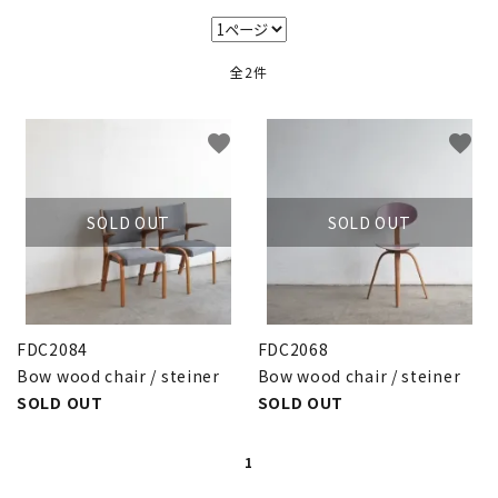
キャビネット
全2件
チェア
ソファ
favorite
favorite
照明
SOLD OUT
SOLD OUT
ドア
雑貨
FDC2084
FDC2068
その他
Bow wood chair / steiner
Bow wood chair / steiner
SOLD OUT
SOLD OUT
BRAND
1
お気に入りリスト