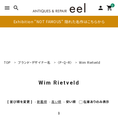
0
menu
search
person
shopping_cart
Exhibition "NOT FAMOUS" 隠れた名作はこちらから
TOP
ブランド・デザイナー名
〈P・Q・R〉
Wim Rietveld
search
Wim Rietveld
新着商品
アイテムを探す
[ 並び順を変更 ]
-
新着順
-
高い順
-
安い順
在庫ありのみ表示
テーブル
1