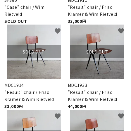
SF380
MDC1911
INFORMATION
”Oase” chair / Wim
"Result" chair / Friso
Rietveld
Kramer & Wim Rietveld
ACCOUNT MENU
SOLD OUT
33,000円
ようこそ ゲスト 様
favorite
favorite
meeting_room
person
ログイン
新規会員登録
SOLD OUT
SOLD OUT
MDC1914
MDC1933
"Result" chair / Friso
"Result" chair / Friso
Kramer & Wim Rietveld
Kramer & Wim Rietveld
33,000円
44,000円
favorite
favorite