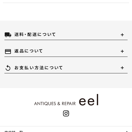
local_shipping
送料・配送について
payment
返品について
replay
お支払い方法について