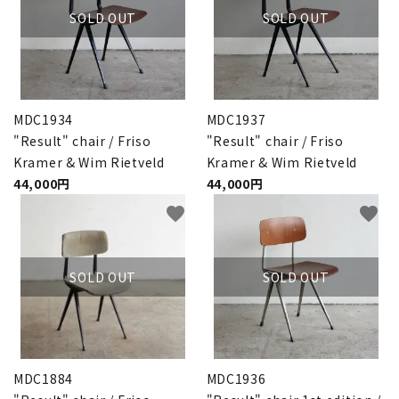
SOLD OUT
SOLD OUT
MDC1934
MDC1937
"Result" chair / Friso
"Result" chair / Friso
Kramer & Wim Rietveld
Kramer & Wim Rietveld
44,000円
44,000円
favorite
favorite
SOLD OUT
SOLD OUT
MDC1884
MDC1936