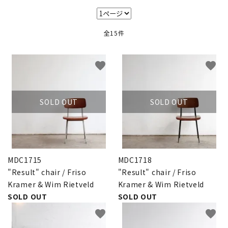
キャビネット
全15件
チェア
ソファ
favorite
favorite
照明
SOLD OUT
SOLD OUT
ドア
雑貨
MDC1715
MDC1718
その他
"Result" chair / Friso
"Result" chair / Friso
Kramer & Wim Rietveld
Kramer & Wim Rietveld
BRAND
SOLD OUT
SOLD OUT
favorite
favorite
お気に入りリスト