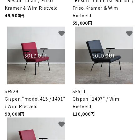
"Result" chair / Friso
"Result" chair 1st edition /
Kramer & Wim Rietveld
Friso Kramer & Wim
49,500円
Rietveld
55,000円
favorite
favorite
SOLD OUT
SOLD OUT
SF529
SF511
Gispen "model 415 / 1401"
Gispen "1407" / Wim
/ Wim Rietveld
Rietveld
99,000円
110,000円
favorite