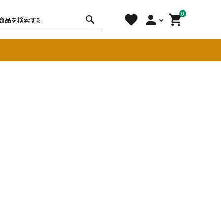
0
favorite
person
shopping_cart
search
チェア
ソファ
雑貨
その他