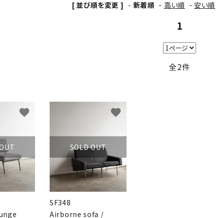
[ 並び順を変更 ]
-
新着順
-
高い順
-
安い順
1
全2件
favorite
favorite
 OUT
SOLD OUT
SF348
ounge
Airborne sofa /