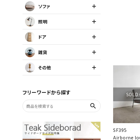
ソファ
キャビネット
照明
チェア
ドア
ソファ
雑貨
照明
その他
ドア
フリーワードから探す
SOLD
雑貨
search
その他
SF395
Airborne l
BRAND