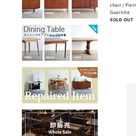
chair / Pier
Guariche
お気に入りリスト
SOLD OUT
卸販売
デザイナーまとめ
アフターケア
メンテナンスについて
ギャラリー・シーン
納品事例
エキシビジョン・展示会