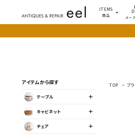
ITEMS
D
商品
メー
テー
照明
アイテムから探す
TOP
ブラ
search
テーブル
新着商品
キャビネット
アイテムを探す
チェア
テーブル