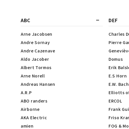
ABC
DEF
Arne Jacobsen
Charles 
Andre Sornay
Pierre Ga
Andre Cazenave
Genevièv
Aldo Jacober
Domus
Albert Tormos
Erik Bals
Arne Norell
E.S Horn
Andreas Hansen
E.W. Bach
A.R.P
Elliotts 
ABO randers
ERCOL
Airborne
Frank Gui
AKA Electric
Friso Kra
amien
FOG & Mo