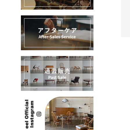
過去販売
INFORMATION
ACCOUNT MENU
ようこそ ゲスト 様
meeting_room
person
ログイン
新規会員登録
キー
カテ