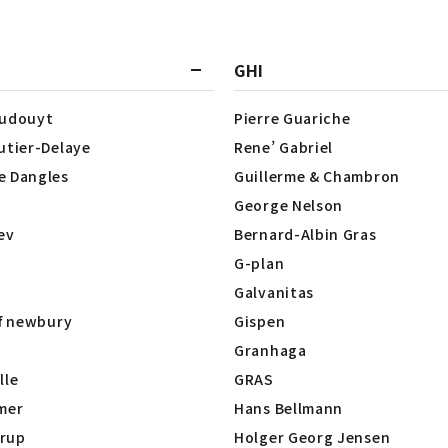
GHI
Dudouyt
Pierre Guariche
utier-Delaye
Rene’ Gabriel
e Dangles
Guillerme & Chambron
George Nelson
lev
Bernard-Albin Gras
G-plan
Galvanitas
of newbury
Gispen
Granhaga
lle
GRAS
mer
Hans Bellmann
rup
Holger Georg Jensen