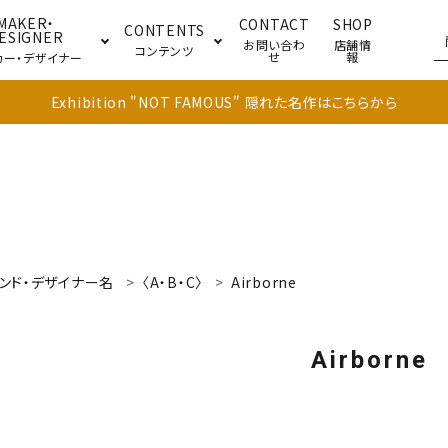
MAKER・
CONTACT
SHOP
CONTENTS
ESIGNER
お問い合わ
店舗情
コンテンツ
せ
報
カー・デザイナー
Exhibition "NOT FAMOUS" 隠れた名作はこちらから
ブル
キャビネット
ドア
ンド・デザイナー名
〈A・B・C〉
Airborne
Airborne