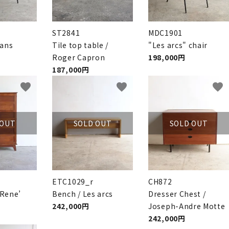
ST2841
MDC1901
Hans
Tile top table /
"Les arcs" chair
Roger Capron
198,000円
187,000円
favorite
favorite
favorite
 OUT
SOLD OUT
SOLD OUT
ETC1029_r
CH872
 Rene’
Bench / Les arcs
Dresser Chest /
242,000円
Joseph-Andre Motte
242,000円