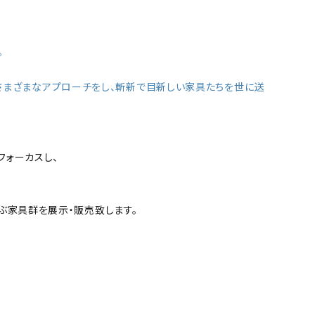
。
さまざまなアプローチをし、斬新で目新しい家具たちを世に送
にフォーカスし、
点にも及ぶ家具群を展示・販売致します。