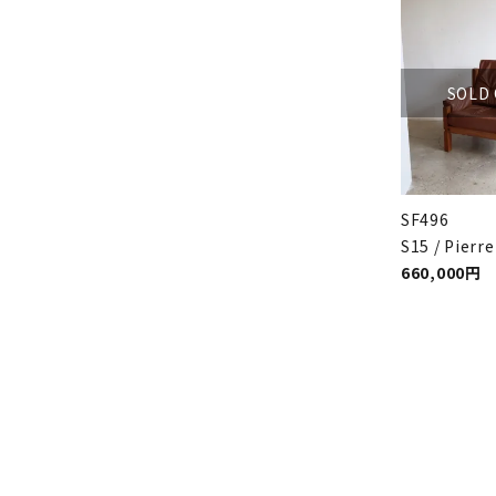
SOLD
SF496
S15 / Pierr
660,000円