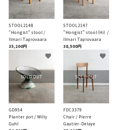
STOOL2148
STOOL2147
"Hongist" stool /
"Hongist" stool（Hi） /
Ilmari Tapiovaara
Ilmari Tapiovaara
35,200円
38,500円
favorite
favorite
SOLD OUT
SOLD OUT
GD954
FDC3379
Planter pot / Willy
Chair / Pierre
Guhl
Gautier-Delaye