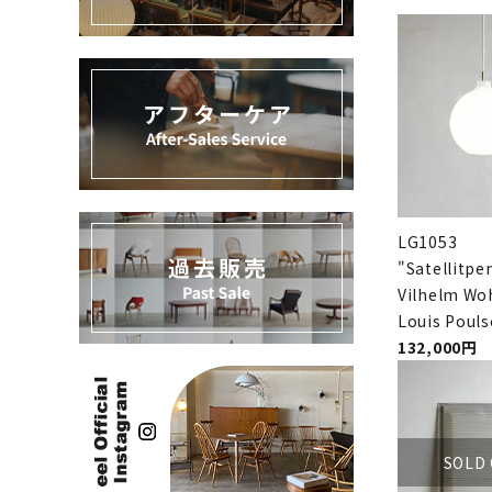
過去販売
INFORMATION
ACCOUNT MENU
ようこそ ゲスト 様
meeting_room
person
ログイン
新規会員登録
LG1053
"Satellitpen
Vilhelm Woh
Louis Poul
132,000円
SOLD