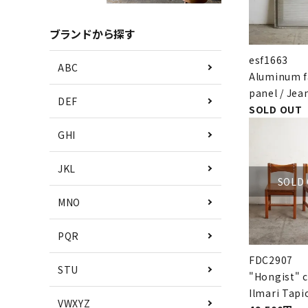
ブランドから探す
esf1663
ABC
Aluminum f
panel / Jea
DEF
SOLD OUT
GHI
JKL
SOLD
MNO
PQR
FDC2907
STU
"Hongist" c
Ilmari Tapi
VWXYZ