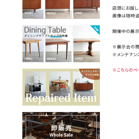
店頭にお越し
画像は随時追
お気に入りリスト
開催中の展示
卸販売
※展示会の商
デザイナーまとめ
※メンテナン
アフターケア
※こちらのペ
メンテナンスについて
ギャラリー・シーン
納品事例
エキシビジョン・展示会