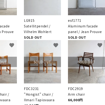
LG915
esf1771
acade
Satellitpendel /
Aluminum facade
n Prouve
Vilhelm Wohlert
panel / Jean Prouve
SOLD OUT
SOLD OUT
favorite
favorite
favorite
 OUT
SOLD OUT
SOLD OUT
FDC3231
FDC2919
hair /
"Hongist" chair /
Arm chair
ovaara
Ilmari Tapiovaara
66,000円