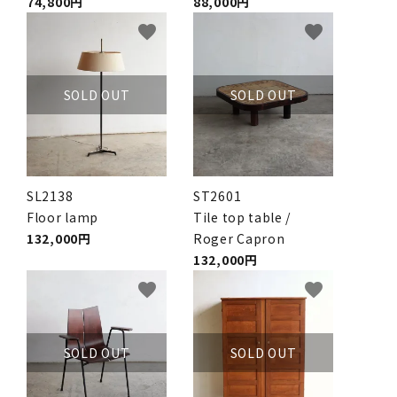
74,800円
88,000円
favorite
favorite
SOLD OUT
SOLD OUT
SL2138
ST2601
Floor lamp
Tile top table /
132,000円
Roger Capron
132,000円
favorite
favorite
SOLD OUT
SOLD OUT