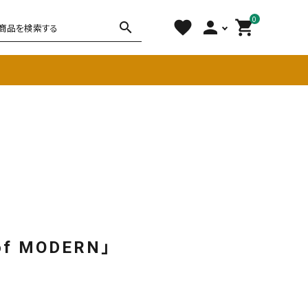
0
favorite
person
shopping_cart
search
チェア
ソファ
雑貨
その他
 of MODERN」