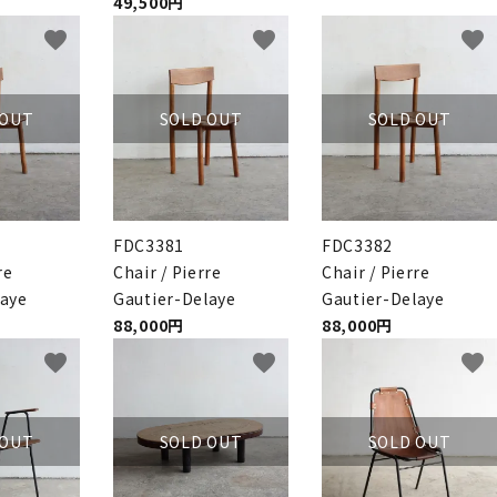
49,500円
favorite
favorite
favorite
 OUT
SOLD OUT
SOLD OUT
FDC3381
FDC3382
re
Chair / Pierre
Chair / Pierre
laye
Gautier-Delaye
Gautier-Delaye
88,000円
88,000円
favorite
favorite
favorite
 OUT
SOLD OUT
SOLD OUT