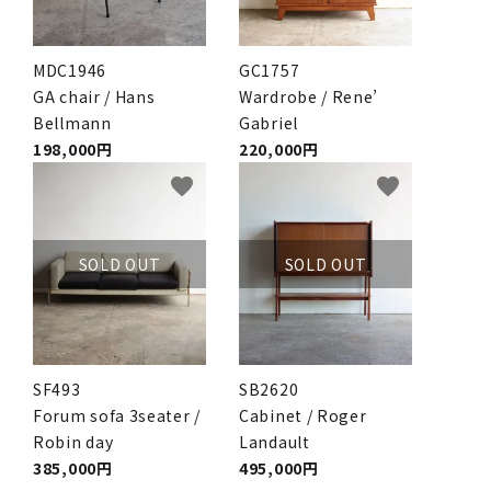
MDC1946
GC1757
GA chair / Hans
Wardrobe / Rene’
Bellmann
Gabriel
198,000円
220,000円
favorite
favorite
SOLD OUT
SOLD OUT
SF493
SB2620
Forum sofa 3seater /
Cabinet / Roger
Robin day
Landault
385,000円
495,000円