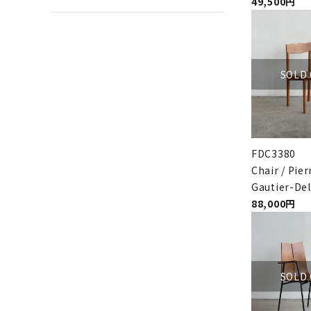
49,500円
SOLD
FDC3380
Chair / Pier
Gautier-De
88,000円
SOLD