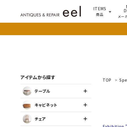
ITEMS
D
商品
メー
テー
照明
アイテムから探す
TOP
Spe
search
テーブル
新着商品
キャビネット
アイテムを探す
チェア
テーブル
Exhibition 