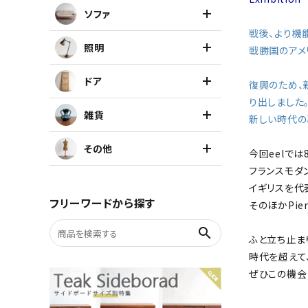
ソファ
キャビネット
戦後、より機能
照明
戦勝国のアメ
チェア
ドア
復興のため、
り出しました
ソファ
雑貨
新しい時代の
照明
その他
今回eelでは
フランスモダンデ
ドア
イギリスを代表
フリーワードから探す
そのほかPier
雑貨
search
ふと立ち止ま
時代を超えて
その他
ぜひこの機会
BRAND