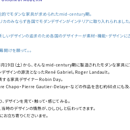
的でモダンな家具が求められたmid-century期。
リカのみならず各国でモダンデザインがインテリアに取り入れられました
新しいデザインの追求のため各国のデザイナーが素材・機能・デザインに
。
幕開けを願って。。
8月19日（土）から、そんなmid-century期に製造されたモダンな家具
ザインの源流となったRené Gabriel。Roger Landault。
する家具デザイナーRobin Day。
re Chapo・Pierre Gautier-Delaye・などの作品を含む約60
り、デザインを見て・触って・感じてみる。
、当時のデザインの情熱が、ひしひしと伝わってきます。
にお立ち寄りくださいませ。