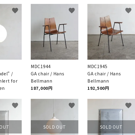
favorite
favorite
favorite
MDC1944
MDC1945
del" /
GA chair / Hans
GA chair / Hans
lert for
Bellmann
Bellmann
sen
187,000円
192,500円
favorite
favorite
favorite
 OUT
SOLD OUT
SOLD OUT