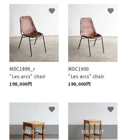
favorite
favorite
MDC1899_r
MDC1900
"Les arcs" chair
"Les arcs" chair
198,000円
198,000円
favorite
favorite
SOLD OUT
SOLD OUT