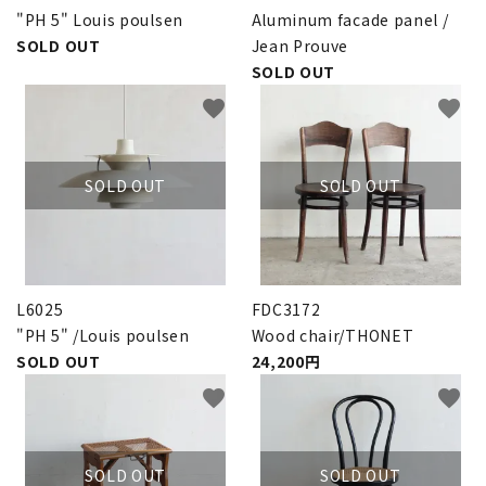
"PH 5" Louis poulsen
Aluminum facade panel /
SOLD OUT
Jean Prouve
SOLD OUT
favorite
favorite
SOLD OUT
SOLD OUT
L6025
FDC3172
"PH 5" /Louis poulsen
Wood chair/THONET
SOLD OUT
24,200円
favorite
favorite
SOLD OUT
SOLD OUT