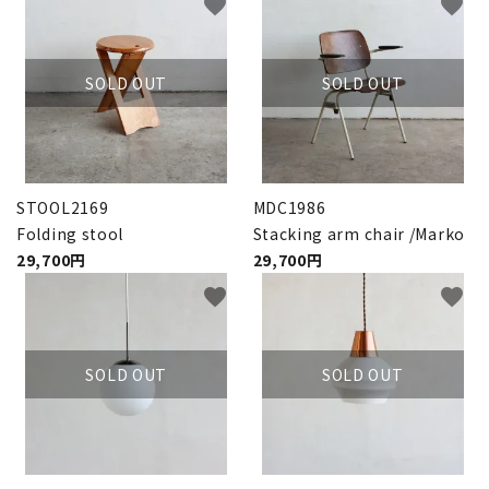
favorite
favorite
SOLD OUT
SOLD OUT
STOOL2169
MDC1986
Folding stool
Stacking arm chair /Marko
29,700円
29,700円
favorite
favorite
SOLD OUT
SOLD OUT