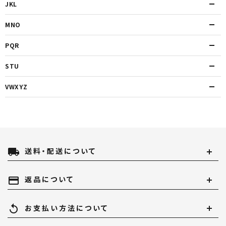
JKL
MNO
PQR
STU
VWXYZ
local_shipping
送料・配送について
payment
返品について
replay
お支払い方法について