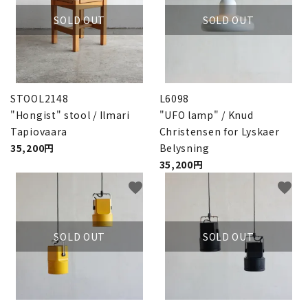
SOLD OUT
SOLD OUT
STOOL2148
L6098
"Hongist" stool / Ilmari
"UFO lamp" / Knud
Tapiovaara
Christensen for Lyskaer
35,200円
Belysning
35,200円
favorite
favorite
SOLD OUT
SOLD OUT