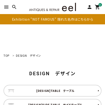
0
menu
search
person
shopping_cart
Exhibition "NOT FAMOUS" 隠れた名作はこちらから
TOP
DESIGN
デザイン
search
DESIGN
デザイン
新着商品
アイテムを探す
[DESIGN]TABLE
テーブル
テーブル
[DESIGN]SIDE TABLE
サイドテーブル