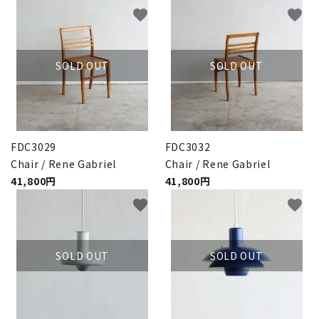
favorite
favorite
SOLD OUT
SOLD OUT
FDC3029
FDC3032
Chair / Rene Gabriel
Chair / Rene Gabriel
41,800円
41,800円
favorite
favorite
SOLD OUT
SOLD OUT