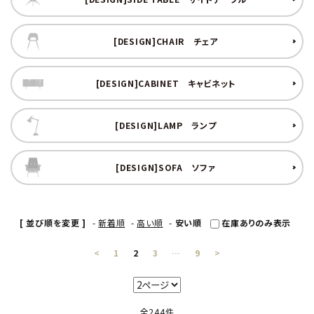
キャビネット
[DESIGN]CHAIR
チェア
チェア
[DESIGN]CABINET
キャビネット
ソファ
照明
[DESIGN]LAMP
ランプ
ドア
[DESIGN]SOFA
ソファ
雑貨
[ 並び順を変更 ]
-
新着順
-
高い順
-
安い順
在庫ありのみ表示
その他
<
1
2
3
…
9
>
BRAND
お気に入りリスト
全244件