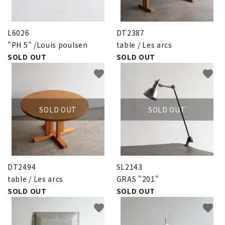
INFORMATION
ACCOUNT MENU
L6026
DT2387
ようこそ ゲスト 様
"PH 5" /Louis poulsen
table / Les arcs
SOLD OUT
SOLD OUT
meeting_room
person
ログイン
新規会員登録
favorite
favorite
SOLD OUT
SOLD OUT
DT2494
SL2143
table / Les arcs
GRAS "201"
SOLD OUT
SOLD OUT
favorite
favorite