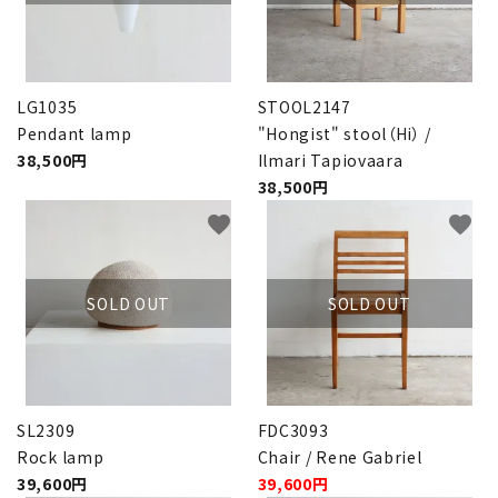
LG1035
STOOL2147
Pendant lamp
"Hongist" stool（Hi） /
38,500円
Ilmari Tapiovaara
38,500円
favorite
favorite
SOLD OUT
SOLD OUT
SL2309
FDC3093
Rock lamp
Chair / Rene Gabriel
39,600円
39,600円