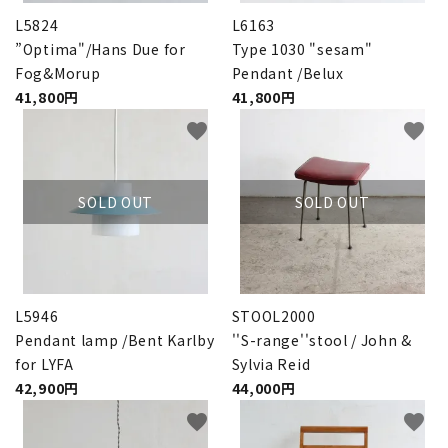
L5824
L6163
”Optima"/Hans Due for
Type 1030 "sesam"
Fog&Morup
Pendant /Belux
41,800円
41,800円
favorite
favorite
SOLD OUT
SOLD OUT
L5946
STOOL2000
Pendant lamp /Bent Karlby
''S-range''stool / John &
for LYFA
Sylvia Reid
42,900円
44,000円
favorite
favorite