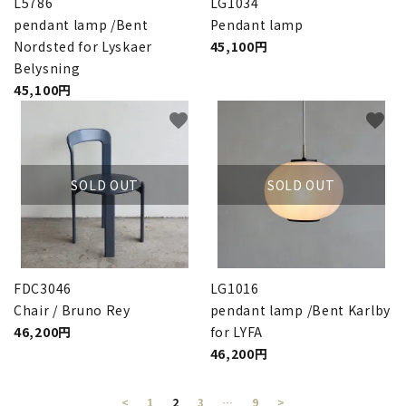
L5786
LG1034
pendant lamp /Bent
Pendant lamp
Nordsted for Lyskaer
45,100円
Belysning
45,100円
favorite
favorite
SOLD OUT
SOLD OUT
FDC3046
LG1016
Chair / Bruno Rey
pendant lamp /Bent Karlby
46,200円
for LYFA
46,200円
<
1
2
3
…
9
>