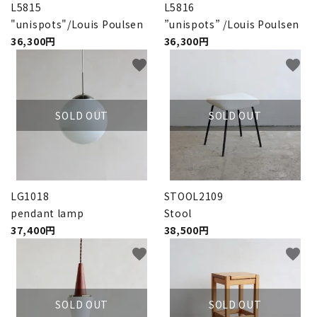
L5815
L5816
"unispots"/Louis Poulsen
”unispots” /Louis Poulsen
36,300円
36,300円
favorite
favorite
SOLD OUT
SOLD OUT
LG1018
STOOL2109
pendant lamp
Stool
37,400円
38,500円
favorite
favorite
SOLD OUT
SOLD OUT