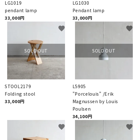
LG1019
LG1030
pendant lamp
Pendant lamp
33,000円
33,000円
favorite
favorite
SOLD OUT
SOLD OUT
STOOL2179
L5905
Folding stool
”Porcelouis” /Erik
33,000円
Magnussen by Louis
Poulsen
34,100円
favorite
favorite