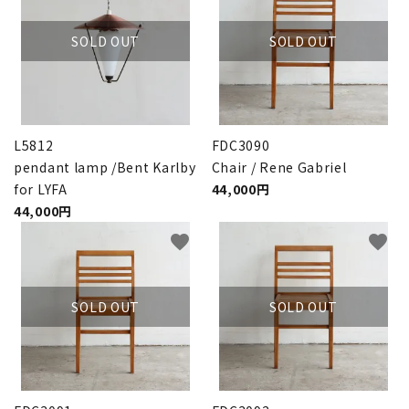
SOLD OUT
SOLD OUT
L5812
FDC3090
pendant lamp /Bent Karlby
Chair / Rene Gabriel
for LYFA
44,000円
44,000円
favorite
favorite
SOLD OUT
SOLD OUT