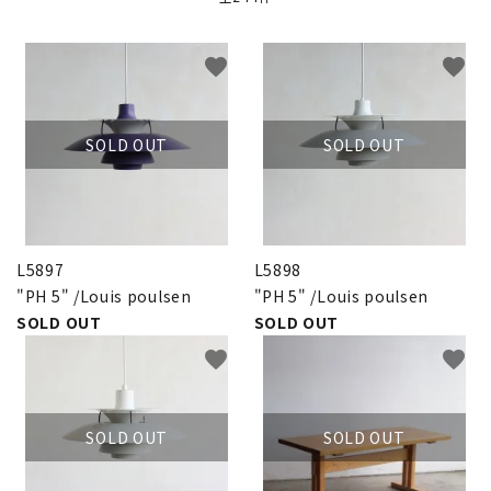
卸販売
favorite
favorite
デザイナーまとめ
SOLD OUT
SOLD OUT
アフターケア
メンテナンスについて
L5897
L5898
ギャラリー・シーン
"PH 5" /Louis poulsen
"PH 5" /Louis poulsen
SOLD OUT
SOLD OUT
納品事例
favorite
favorite
エキシビジョン・展示会
SOLD OUT
SOLD OUT
過去販売