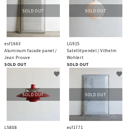
SOLD OUT
SOLD OUT
esf1663
LG915
Aluminum facade panel /
Satellitpendel / Vilhelm
Jean Prouve
Wohlert
SOLD OUT
SOLD OUT
favorite
favorite
SOLD OUT
SOLD OUT
L5808
esf1771