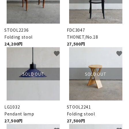
STOOL2236
FDC3047
Folding stool
THONET/No.18
24,200円
27,500円
favorite
favorite
SOLD OUT
SOLD OUT
LG1032
STOOL2241
Pendant lamp
Folding stool
27,500円
27,500円