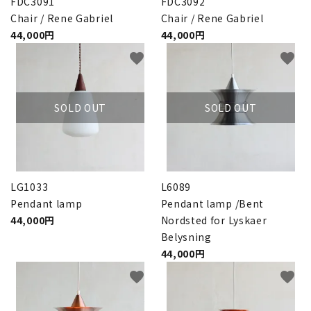
FDC3091
FDC3092
Chair / Rene Gabriel
Chair / Rene Gabriel
44,000円
44,000円
favorite
favorite
SOLD OUT
SOLD OUT
LG1033
L6089
Pendant lamp
Pendant lamp /Bent
44,000円
Nordsted for Lyskaer
Belysning
44,000円
favorite
favorite