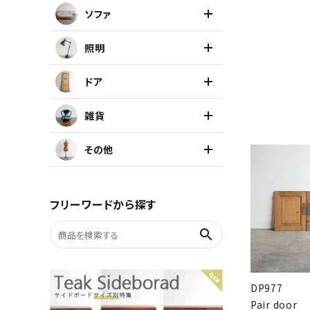
ソファ
キャビネット
照明
チェア
ドア
ソファ
雑貨
照明
その他
ドア
フリーワードから探す
雑貨
search
その他
DP977
Pair door
BRAND