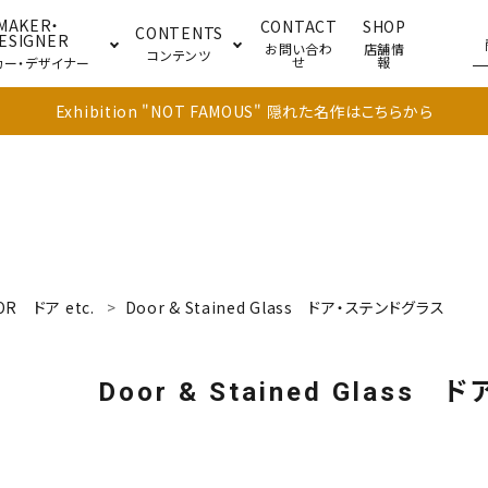
MAKER・
CONTACT
SHOP
CONTENTS
ESIGNER
お問い合わ
店舗情
コンテンツ
せ
報
カー・デザイナー
Exhibition "NOT FAMOUS" 隠れた名作はこちらから
ブル
キャビネット
ドア
OR
ドア etc.
Door & Stained Glass
ドア・ステンドグラス
Door & Stained Glass
ドア