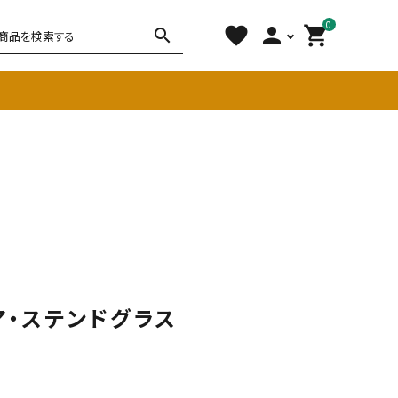
0
favorite
person
shopping_cart
search
チェア
ソファ
雑貨
その他
・ステンドグラス