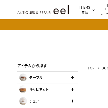
ITEMS
D
商品
メー
テー
照明
アイテムから探す
TOP
DO
search
テーブル
新着商品
キャビネット
アイテムを探す
チェア
テーブル