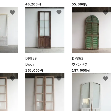
46,200円
55,000円
favorite
favorite
favorite
DP929
DP862
Door
ウィンドウ
165,000円
187,000円
favorite
favorite
favorite