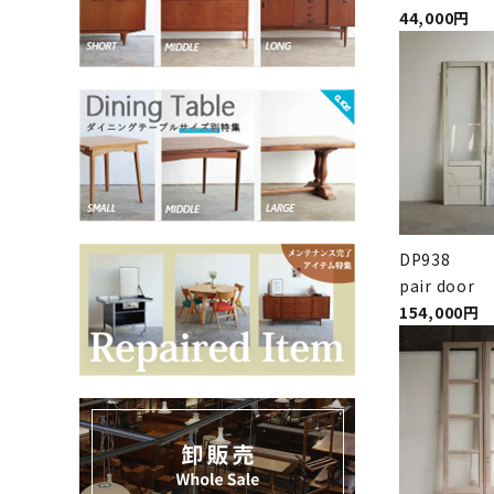
44,000円
お気に入りリスト
卸販売
デザイナーまとめ
アフターケア
DP938
pair door
メンテナンスについて
154,000円
ギャラリー・シーン
納品事例
エキシビジョン・展示会