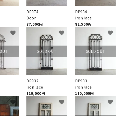
DP974
DP934
Door
iron lace
77,000円
82,500円
favorite
favorite
favorite
 OUT
SOLD OUT
SOLD OUT
DP932
DP933
iron lace
iron lace
110,000円
110,000円
favorite
favorite
favorite