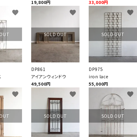
19,800円
33,000円
favorite
favorite
favorite
 OUT
SOLD OUT
SOLD OUT
DP861
DP975
ス
アイアンウィンドウ
iron lace
49,500円
55,000円
favorite
favorite
favorite
 OUT
SOLD OUT
SOLD OUT