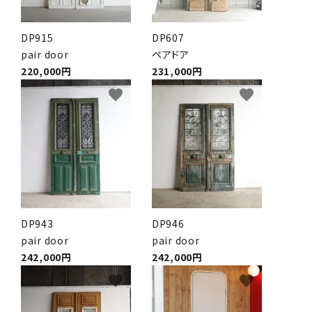
DP915
DP607
pair door
ペアドア
220,000円
231,000円
favorite
favorite
DP943
DP946
pair door
pair door
242,000円
242,000円
favorite
favorite