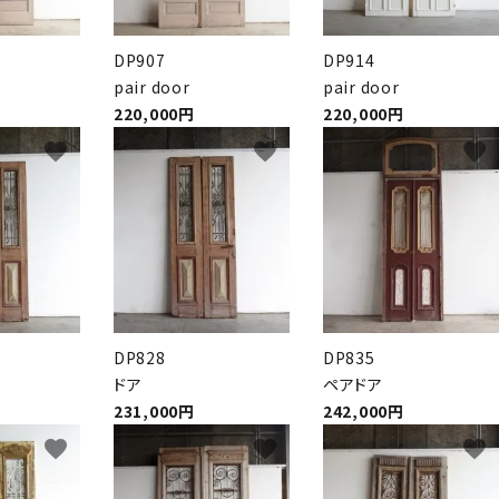
DP907
DP914
pair door
pair door
220,000円
220,000円
favorite
favorite
favorite
DP828
DP835
ドア
ペアドア
231,000円
242,000円
favorite
favorite
favorite