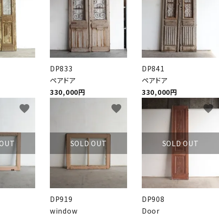
DP833
DP841
ペアドア
ペアドア
330,000円
330,000円
favorite
favorite
favorite
 OUT
SOLD OUT
SOLD OUT
DP919
DP908
window
Door