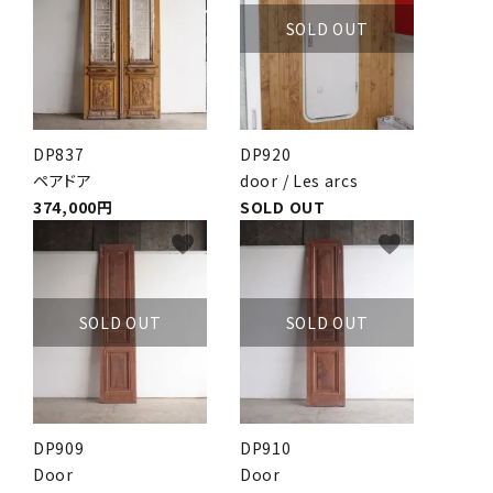
SOLD OUT
DP837
DP920
ペアドア
door / Les arcs
374,000円
SOLD OUT
favorite
favorite
SOLD OUT
SOLD OUT
DP909
DP910
Door
Door