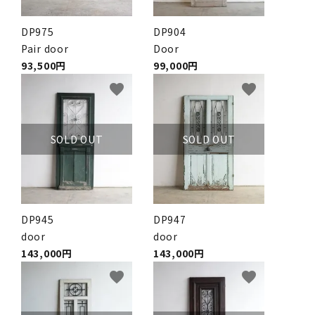
DP975
DP904
Pair door
Door
93,500円
99,000円
favorite
favorite
SOLD OUT
SOLD OUT
DP945
DP947
door
door
143,000円
143,000円
favorite
favorite