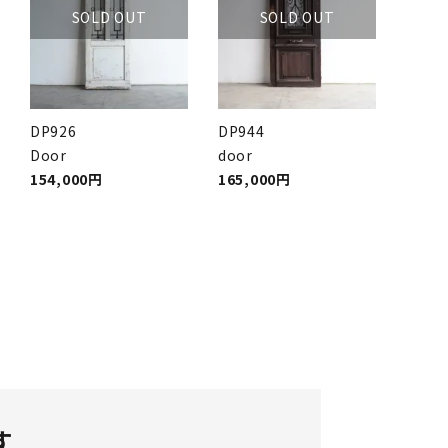
SOLD OUT
SOLD OUT
DP926
DP944
Door
door
154,000円
165,000円
す