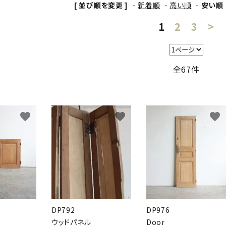
[ 並び順を変更 ]
-
新着順
-
高い順
-
安い順
1
2
3
>
全67件
favorite
favorite
favorite
DP792
DP976
ウッドパネル
Door