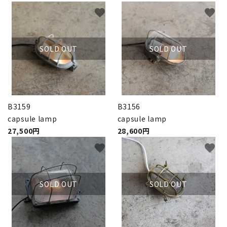
favorite
favorite
SOLD OUT
SOLD OUT
B3159
B3156
capsule lamp
capsule lamp
27,500円
28,600円
favorite
favorite
SOLD OUT
SOLD OUT