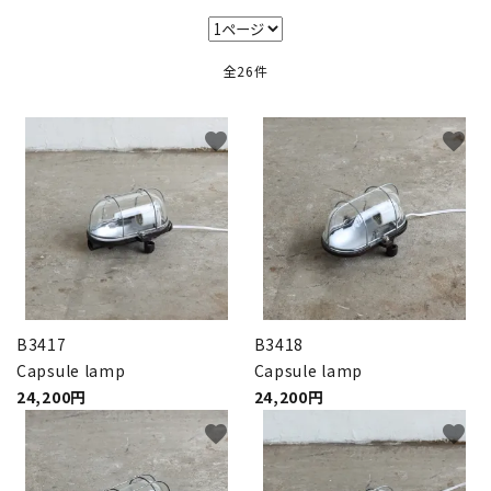
キャビネット
全26件
チェア
ソファ
favorite
favorite
照明
ドア
雑貨
B3417
B3418
その他
Capsule lamp
Capsule lamp
24,200円
24,200円
BRAND
favorite
favorite
お気に入りリスト