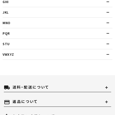
GHI
JKL
MNO
PQR
STU
VWXYZ
local_shipping
送料・配送について
payment
返品について