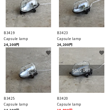
卸販売
デザイナーまとめ
B3419
B3423
アフターケア
Capsule lamp
Capsule lamp
24,200円
24,200円
メンテナンスについて
favorite
favorite
ギャラリー・シーン
SOLD OUT
納品事例
エキシビジョン・展示会
B3425
B3420
過去販売
Capsule lamp
Capsule lamp