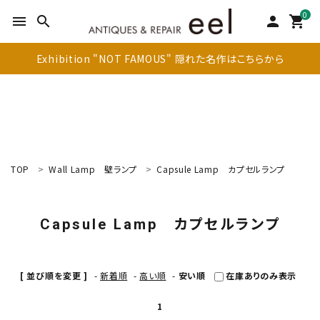
0
menu
search
person
shopping_cart
Exhibition "NOT FAMOUS" 隠れた名作はこちらから
TOP
Wall Lamp
壁ランプ
Capsule Lamp
カプセルランプ
search
Capsule Lamp
カプセルランプ
新着商品
アイテムを探す
[ 並び順を変更 ]
-
新着順
-
高い順
-
安い順
在庫ありのみ表示
テーブル
1