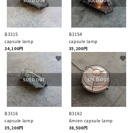
SOLD OUT
SOLD OUT
B3315
B3154
capsule lamp
capsule lamp
34,100円
35,200円
favorite
favorite
SOLD OUT
SOLD OUT
B3316
B3162
capsule lamp
Amien capsule lamp
35,200円
38,500円