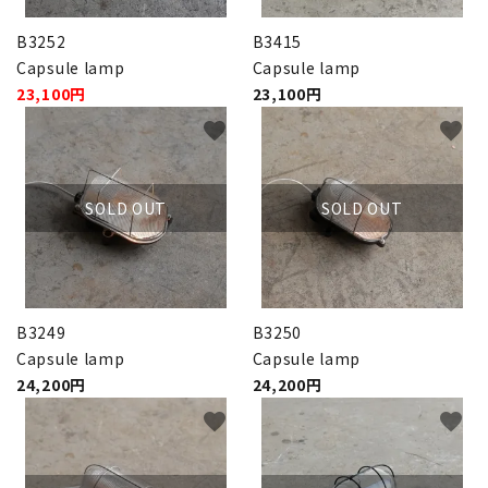
B3252
B3415
Capsule lamp
Capsule lamp
23,100円
23,100円
favorite
favorite
SOLD OUT
SOLD OUT
B3249
B3250
Capsule lamp
Capsule lamp
24,200円
24,200円
favorite
favorite