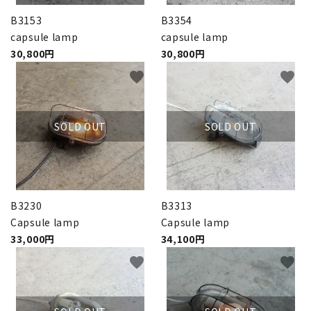
B3153
B3354
capsule lamp
capsule lamp
30,800円
30,800円
favorite
favorite
SOLD OUT
SOLD OUT
B3230
B3313
Capsule lamp
Capsule lamp
33,000円
34,100円
favorite
favorite