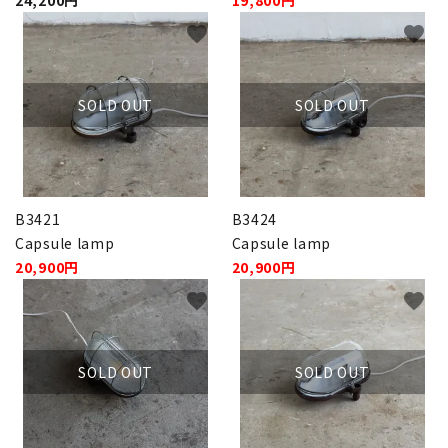
24,200円
19,800円
INFORMATION
favorite
favorite
ACCOUNT MENU
ようこそ ゲスト 様
SOLD OUT
SOLD OUT
meeting_room
person
ログイン
新規会員登録
B3421
B3424
Capsule lamp
Capsule lamp
20,900円
20,900円
favorite
favorite
SOLD OUT
SOLD OUT