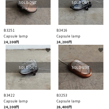
SOLD OUT
SOLD OUT
B3251
B3416
Capsule lamp
Capsule lamp
24,200円
24,200円
favorite
favorite
SOLD OUT
SOLD OUT
B3422
B3253
Capsule lamp
Capsule lamp
24,200円
26,400円