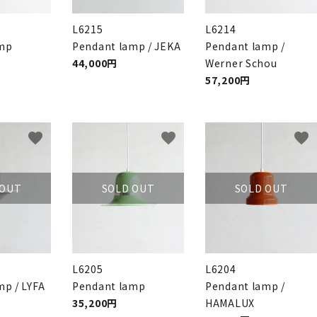
L6215
L6214
amp
Pendant lamp / JEKA
Pendant lamp /
44,000円
Werner Schou
57,200円
favorite
favorite
favorite
 OUT
SOLD OUT
SOLD OUT
L6205
L6204
mp / LYFA
Pendant lamp
Pendant lamp /
35,200円
HAMALUX