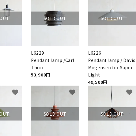
 OUT
SOLD OUT
SOLD OUT
L6229
L6226
Pendant lamp /Carl
Pendant lamp / David
Thore
Mogensen for Super-
53,900円
Light
49,500円
favorite
favorite
favorite
 OUT
SOLD OUT
SOLD OUT