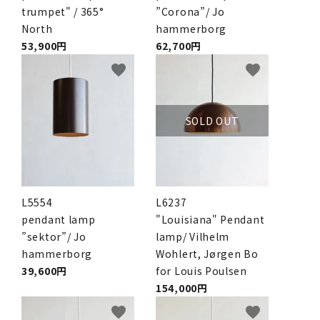
trumpet" / 365°
”Corona”/ Jo
North
hammerborg
53,900円
62,700円
favorite
favorite
SOLD OUT
L5554
L6237
pendant lamp
"Louisiana" Pendant
”sektor”/ Jo
lamp/ Vilhelm
hammerborg
Wohlert, Jørgen Bo
39,600円
for Louis Poulsen
154,000円
favorite
favorite