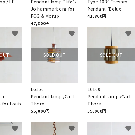
mp / LE
Pendant lamp ”life”/
Type 1030 "sesam"
Jo hammerborg for
Pendant /Belux
FOG & Morup
41,800円
47,300円
favorite
favorite
favorite
 OUT
SOLD OUT
SOLD OUT
L6156
L6160
oul
Pendant lamp /Carl
Pendant lamp /Carl
 for Louis
Thore
Thore
55,000円
55,000円
favorite
favorite
favorite