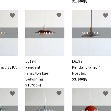
31,900円
favorite
favorite
favorite
 OUT
SOLD OUT
SOLD OUT
L6194
L6199
mp / JEKA
Pendant
Pendant lamp /
lamp/Lyskaer
Nordlux
Belysning
53,900円
51,700円
favorite
favorite
favorite
 OUT
SOLD OUT
SOLD OUT