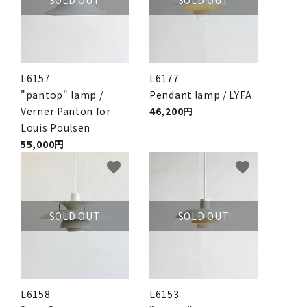
L6157
L6177
"pantop" lamp /
Pendant lamp / LYFA
Verner Panton for
46,200円
Louis Poulsen
55,000円
favorite
favorite
SOLD OUT
SOLD OUT
L6158
L6153