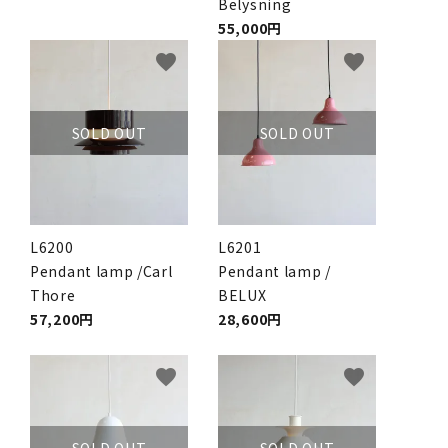
Belysning
55,000円
favorite
favorite
SOLD OUT
SOLD OUT
L6200
L6201
Pendant lamp /Carl
Pendant lamp /
Thore
BELUX
57,200円
28,600円
favorite
favorite
SOLD OUT
SOLD OUT