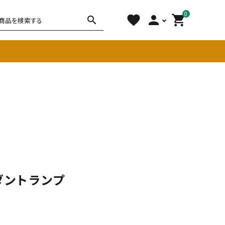
0
favorite
person
shopping_cart
search
チェア
ソファ
雑貨
その他
ントランプ