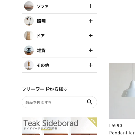
ソファ
キャビネット
照明
チェア
ドア
ソファ
雑貨
照明
その他
ドア
フリーワードから探す
雑貨
search
その他
L5990
Pendant la
BRAND