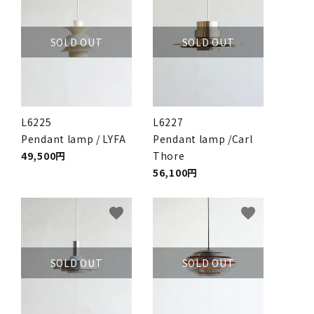
SOLD OUT
SOLD OUT
L6225
L6227
Pendant lamp / LYFA
Pendant lamp /Carl
49,500円
Thore
56,100円
favorite
favorite
SOLD OUT
SOLD OUT