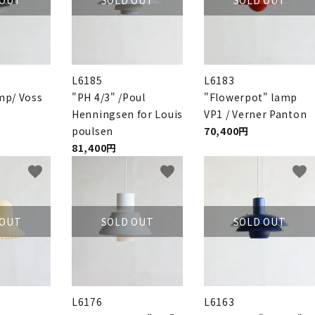
L6185
L6183
mp/ Voss
"PH 4/3" /Poul
"Flowerpot" lamp
Henningsen for Louis
VP1 / Verner Panton
poulsen
70,400円
81,400円
favorite
favorite
favorite
 OUT
SOLD OUT
SOLD OUT
L6176
L6163