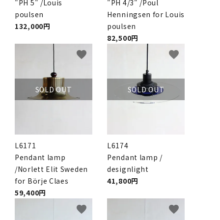
"PH 5" /Louis
"PH 4/3" /Poul
poulsen
Henningsen for Louis
132,000円
poulsen
82,500円
favorite
favorite
SOLD OUT
SOLD OUT
L6171
L6174
Pendant lamp
Pendant lamp /
/Norlett Elit Sweden
designlight
for Börje Claes
41,800円
59,400円
favorite
favorite