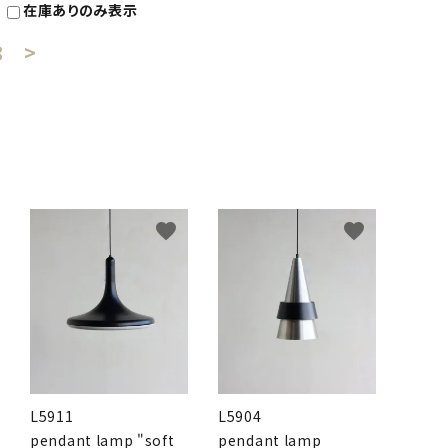
在庫ありのみ表示
8
>
favorite
favorite
L5911
L5904
pendant lamp "soft
pendant lamp