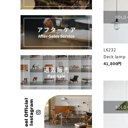
過去販売
SOLD
INFORMATION
ACCOUNT MENU
ようこそ ゲスト 様
L6232
meeting_room
person
Deck lamp
ログイン
新規会員登録
41,800円
SOLD