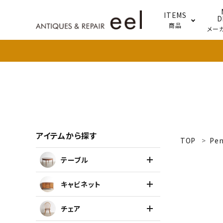
ITEMS
D
商品
メー
テー
照明
アイテムから探す
TOP
Pe
search
テーブル
新着商品
キャビネット
アイテムを探す
チェア
テーブル