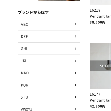
L6219
ブランドから探す
Pendant l
38,500円
ABC
DEF
GHI
JKL
SOLD
MNO
PQR
L6177
STU
Pendant la
42,900円
VWXYZ