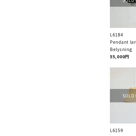
L6184
Pendant la
Belysning
55,000円
SOLD
L6159