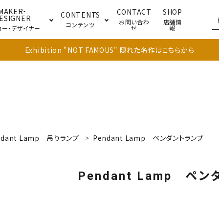
MAKER・
CONTACT
SHOP
CONTENTS
ESIGNER
お問い合わ
店舗情
コンテンツ
せ
報
カー・デザイナー
Exhibition "NOT FAMOUS" 隠れた名作はこちらから
ブル
キャビネット
ドア
ndant Lamp
吊りランプ
Pendant Lamp
ペンダントランプ
Pendant Lamp
ペンダ