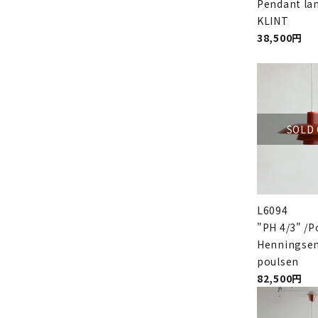
Pendant la
KLINT
38,500円
SOLD
L6094
"PH 4/3" /P
Henningsen
poulsen
82,500円