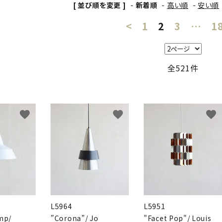
[ 並び順を変更 ]
-
新着順
-
高い順
-
安い順
<
1
2
3
…
1
全521件
favorite
favorite
favorite
L5964
L5951
mp/
”Corona”/ Jo
"Facet Pop"/ Louis