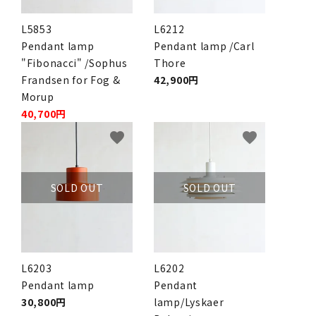
L5853
L6212
Pendant lamp
Pendant lamp /Carl
"Fibonacci" /Sophus
Thore
Frandsen for Fog &
42,900円
Morup
40,700円
favorite
favorite
SOLD OUT
SOLD OUT
L6203
L6202
Pendant lamp
Pendant
30,800円
lamp/Lyskaer