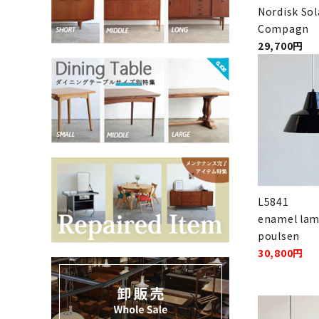
Nordisk Sol
Compagn
お気に入りリスト
29,700円
卸販売
デザイナーまとめ
アフターケア
メンテナンスについて
L5841
enamel lam
ギャラリー・シーン
poulsen
30,800円
納品事例
エキシビジョン・展示会