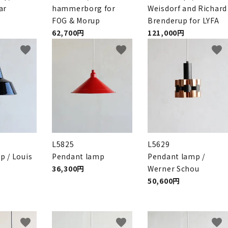
ar
hammerborg for
Weisdorf and Richard
FOG & Morup
Brenderup for LYFA
62,700円
121,000円
favorite
favorite
favorite
L5825
L5629
p / Louis
Pendant lamp
Pendant lamp /
36,300円
Werner Schou
50,600円
favorite
favorite
favorite